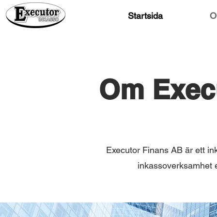
Startsida
O
Om Execu
Executor Finans AB är ett in
inkassoverksamhet e