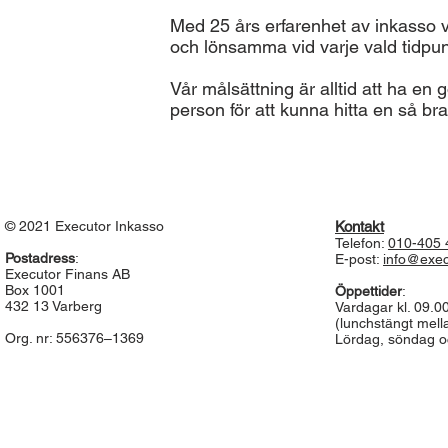
Med 25 års erfarenhet av inkasso ve
och lönsamma vid varje vald tidpun
Vår målsättning är alltid att ha en
person för att kunna hitta en så br
© 2021 Executor Inkasso
Kontakt
Telefon:
010-405 
Postadress
:
E-post:
info@exec
Executor Finans AB
Box 1001
Öppettider
:
432 13 Varberg
Vardagar kl. 09.0
(lunchstängt mella
Org. nr: 556376–1369
Lördag, söndag o